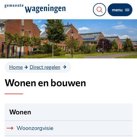
Direct
menu
naar
de
content
Home
Direct regelen
Wonen en bouwen
Wonen
Woonzorgvisie