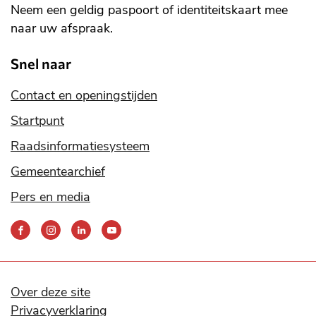
Neem een geldig paspoort of identiteitskaart mee
naar uw afspraak.
Snel naar
Contact en openingstijden
Startpunt
Raadsinformatiesysteem
Gemeentearchief
Pers en media
Bereik
ons
via
onze
social
Over deze site
media
Privacyverklaring