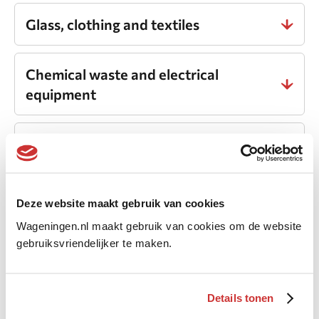
Glass, clothing and textiles
Chemical waste and electrical
equipment
Nappies and incontinence material
What belongs in which ban or bag?
Deze website maakt gebruik van cookies
Wageningen.nl maakt gebruik van cookies om de website
I don’t want advertising leaflets in my
gebruiksvriendelijker te maken.
letterbox. How do I get the right
sticker?
Details tonen