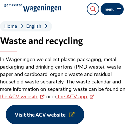
Direct
menu
naar
de
Waste
Home
English
content
and
recycling
Waste and recycling
In Wageningen we collect plastic packaging, metal
packaging and drinking cartons (PMD waste), waste
paper and cardboard, organic waste and residual
household waste separately. The waste calendar and
more information on separating waste can be found on
(Externe
(Externe
the ACV website
or in
the ACV app.
link)
link)
Visit the ACV website
Link
to
external