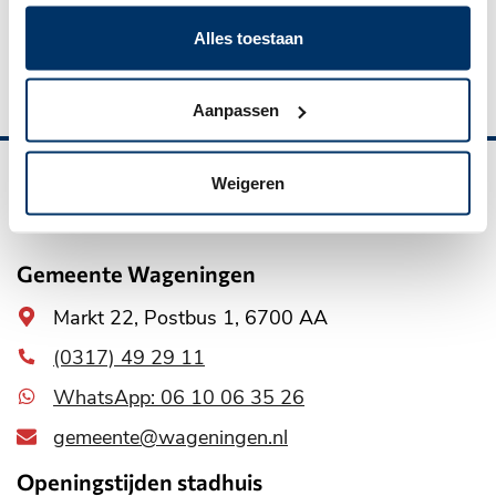
Waste collection in the municipality of
Alles toestaan
Wageningen
Aanpassen
Weigeren
Belangrijke
informatie
Gemeente Wageningen
Algemeen
Markt 22, Postbus 1, 6700 AA
adres
(0317) 49 29 11
WhatsApp: 06 10 06 35 26
gemeente@wageningen.nl
Openingstijden stadhuis