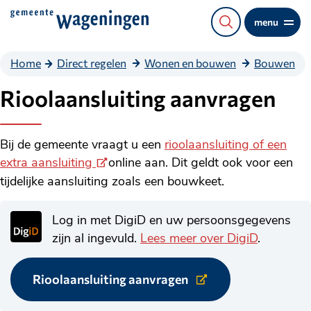
Direct
menu
naar
de
Home
Direct regelen
Wonen en bouwen
Bouwen
content
Rioolaansluiting aanvragen
Bij de gemeente vraagt u een
rioolaansluiting of een
(Externe
extra aansluiting
online aan. Dit geldt ook voor een
link)
tijdelijke aansluiting zoals een bouwkeet.
Log in met DigiD en uw persoonsgegevens
zijn al ingevuld.
Lees meer over DigiD
.
Rioolaansluiting aanvragen
Link
naar
externe