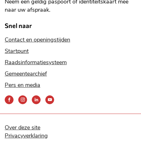
Neem een geldig paspoort of identiteitskaart mee
naar uw afspraak.
Snel naar
Contact en openingstijden
Startpunt
Raadsinformatiesysteem
Gemeentearchief
Pers en media
Bereik
ons
via
onze
social
Over deze site
media
Privacyverklaring