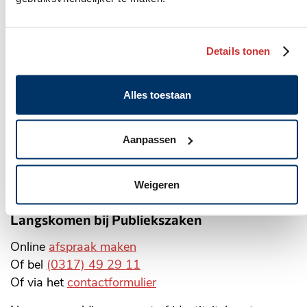
Algemeen
Markt 22, Postbus 1, 6700 AA
adres
(0317) 49 29 11
WhatsApp: 06 10 06 35 26
Details tonen
gemeente@wageningen.nl
Alles toestaan
Openingstijden stadhuis
Maandag: 8.30 tot 20.00 uur
Aanpassen
Dinsdag tot en met vrijdag:
8.30 tot 17.00 uur
Alle openingstijden
Weigeren
Langskomen bij Publiekszaken
Online
afspraak maken
Of bel
(0317) 49 29 11
Of via het
contactformulier