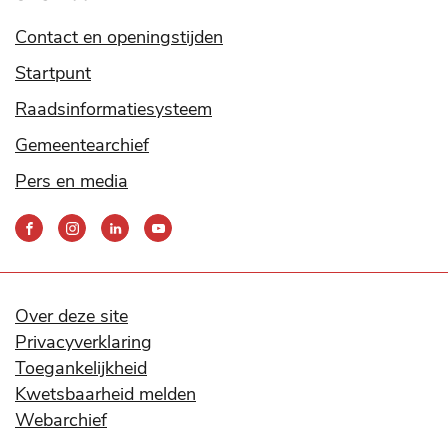
Contact en openingstijden
Startpunt
Raadsinformatiesysteem
Gemeentearchief
Pers en media
Bereik
ons
via
onze
social
Over deze site
media
Privacyverklaring
kanalen
Toegankelijkheid
Kwetsbaarheid melden
Webarchief