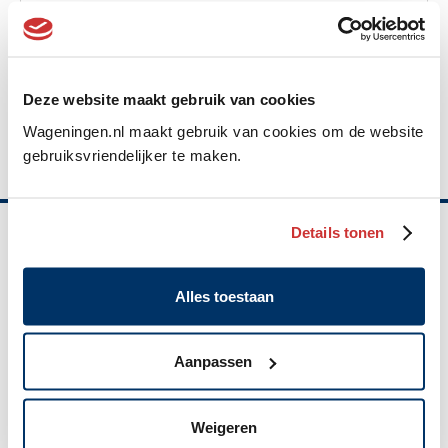
I paid too much. What do I have to do?
Deze website maakt gebruik van cookies
I cannot pay the tax. What can I do?
Wageningen.nl maakt gebruik van cookies om de website
gebruiksvriendelijker te maken.
Details tonen
Belangrijke
informatie
Alles toestaan
Gemeente Wageningen
Algemeen
Markt 22, Postbus 1, 6700 AA
Aanpassen
adres
(0317) 49 29 11
Weigeren
WhatsApp: 06 10 06 35 26