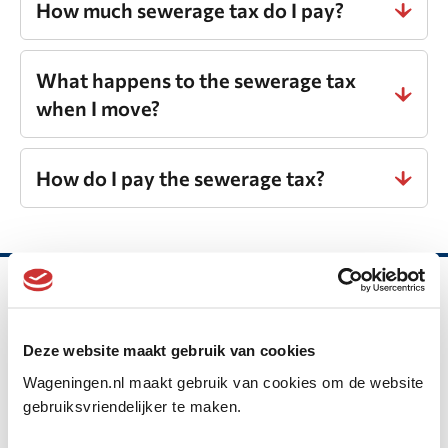
How much sewerage tax do I pay?
What happens to the sewerage tax
when I move?
How do I pay the sewerage tax?
Belangrijke
informatie
Deze website maakt gebruik van cookies
Gemeente Wageningen
Wageningen.nl maakt gebruik van cookies om de website
gebruiksvriendelijker te maken.
Algemeen
Markt 22, Postbus 1, 6700 AA
adres