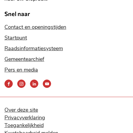
Snel naar
Contact en openingstijden
Startpunt
Raadsinformatiesysteem
Gemeentearchief
Pers en media
Bereik
ons
via
onze
social
Over deze site
media
Privacyverklaring
kanalen
Toegankelijkheid