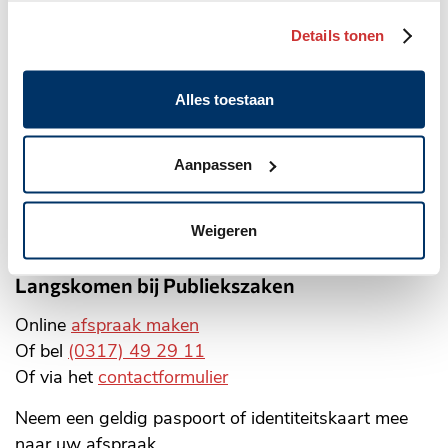
(0317) 49 29 11
Details tonen
WhatsApp: 06 10 06 35 26
gemeente@wageningen.nl
Alles toestaan
Openingstijden stadhuis
Maandag: 8.30 tot 20.00 uur
Aanpassen
Dinsdag tot en met vrijdag:
8.30 tot 17.00 uur
Weigeren
Alle openingstijden
Langskomen bij Publiekszaken
Online
afspraak maken
Of bel
(0317) 49 29 11
Of via het
contactformulier
Neem een geldig paspoort of identiteitskaart mee
naar uw afspraak.