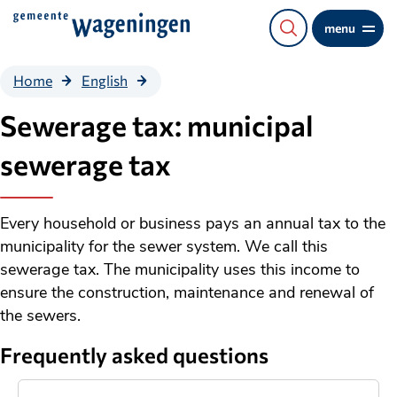
Direct
menu
naar
de
Sewerage
Home
English
content
tax:
municipal
Sewerage tax: municipal
sewerage
tax
sewerage tax
Every household or business pays an annual tax to the
municipality for the sewer system. We call this
sewerage tax. The municipality uses this income to
ensure the construction, maintenance and renewal of
the sewers.
Frequently asked questions