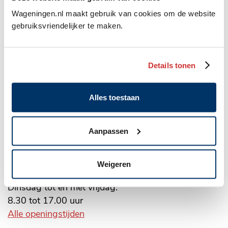
Wageningen.nl maakt gebruik van cookies om de website
Belangrijke
gebruiksvriendelijker te maken.
informatie
Gemeente Wageningen
Details tonen
Algemeen
Markt 22, Postbus 1, 6700 AA
adres
(0317) 49 29 11
Alles toestaan
WhatsApp: 06 10 06 35 26
Aanpassen
gemeente@wageningen.nl
Openingstijden stadhuis
Weigeren
Maandag: 8.30 tot 20.00 uur
Dinsdag tot en met vrijdag:
8.30 tot 17.00 uur
Alle openingstijden