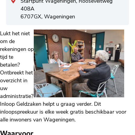
Algemeen
Startpunt Wageningen, Rooseveltweg
adres
408A
6707GX, Wageningen
Lukt het niet
om de
rekeningen op
tijd te
betalen?
Ontbreekt het
overzicht in
uw
administratie?
Inloop Geldzaken helpt u graag verder. Dit
inloopspreekuur is elke week gratis beschikbaar voor
alle inwoners van Wageningen.
Waarvoor