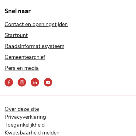
Snel naar
Contact en openingstijden
Startpunt
Raadsinformatiesysteem
Gemeentearchief
Pers en media
Bereik
ons
via
onze
social
Over deze site
media
Privacyverklaring
kanalen
Toegankelijkheid
Kwetsbaarheid melden