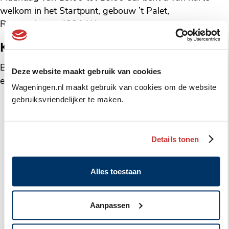
welkom in het Startpunt, gebouw ’t Palet,
Rooseveltweg 408A Wageningen.
Kunt u niet komen?
Bel dan het Startpunt telefoon
(0317) 410160
of stuur
Deze website maakt gebruik van cookies
een e-mail naar
startpunt@wageningen.nl
.
Wageningen.nl maakt gebruik van cookies om de website
gebruiksvriendelijker te maken.
Meer data van deze activiteit
Details tonen
Geplaatst
startpunt
17 augustus 2026
in
Inloop Geldzaken
Alles toestaan
categorie:
Locatie
Startpunt Wageningen, Rooseveltweg 408A
Aanpassen
Geplaatst
startpunt
24 augustus 2026
in