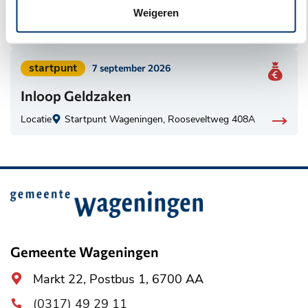
Inloop Geldzaken
Weigeren
categorie:
Locatie
Startpunt Wageningen, Rooseveltweg 408A
Geplaatst
startpunt
7 september 2026
in
Inloop Geldzaken
categorie:
Locatie
Startpunt Wageningen, Rooseveltweg 408A
Belangrijke
informatie
Gemeente Wageningen
Algemeen
Markt 22, Postbus 1, 6700 AA
adres
(0317) 49 29 11