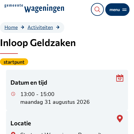
Direct
menu
naar
de
Inloop
Home
Activiteiten
content
Geldzaken
Inloop Geldzaken
Gepubliceerd
startpunt
onder
de
categorie:
Datum en tijd
13:00 - 15:00
maandag 31 augustus 2026
Locatie