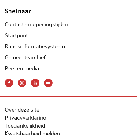
Snel naar
Contact en openingstijden
Startpunt
Raadsinformatiesysteem
Gemeentearchief
Pers en media
Bereik
ons
via
onze
social
Over deze site
media
Privacyverklaring
kanalen
Toegankelijkheid
Kwetsbaarheid melden