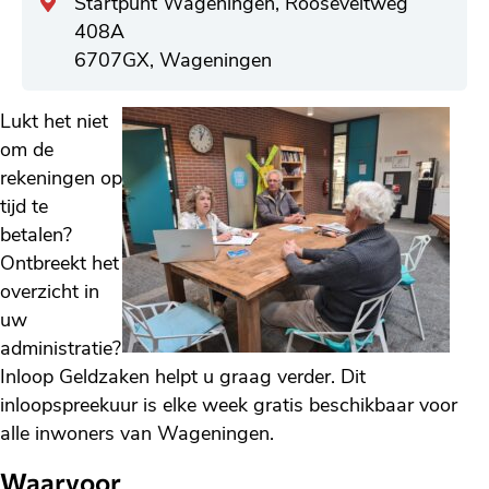
Algemeen
Startpunt Wageningen, Rooseveltweg
adres
408A
6707GX, Wageningen
Lukt het niet
om de
rekeningen op
tijd te
betalen?
Ontbreekt het
overzicht in
uw
administratie?
Inloop Geldzaken helpt u graag verder. Dit
inloopspreekuur is elke week gratis beschikbaar voor
alle inwoners van Wageningen.
Waarvoor