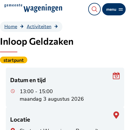
Direct
menu
naar
de
Inloop
Home
Activiteiten
content
Geldzaken
Inloop Geldzaken
Gepubliceerd
startpunt
onder
de
categorie:
Datum en tijd
13:00 - 15:00
maandag 3 augustus 2026
Locatie