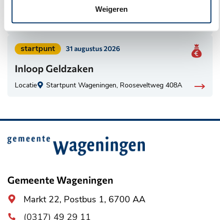
Inloop Geldzaken
Weigeren
categorie:
Locatie
Startpunt Wageningen, Rooseveltweg 408A
Geplaatst
startpunt
31 augustus 2026
in
Inloop Geldzaken
categorie:
Locatie
Startpunt Wageningen, Rooseveltweg 408A
Belangrijke
informatie
Gemeente Wageningen
Algemeen
Markt 22, Postbus 1, 6700 AA
adres
(0317) 49 29 11