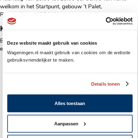
welkom in het Startpunt, gebouw ’t Palet,
Rooseveltweg 408A Wageningen.
Kunt u niet komen?
Bel dan het Startpunt telefoon
(0317) 410160
of stuur
Deze website maakt gebruik van cookies
een e-mail naar
startpunt@wageningen.nl
.
Wageningen.nl maakt gebruik van cookies om de website
gebruiksvriendelijker te maken.
Meer data van deze activiteit
Details tonen
Geplaatst
startpunt
17 augustus 2026
in
Inloop Geldzaken
Alles toestaan
categorie:
Locatie
Startpunt Wageningen, Rooseveltweg 408A
Aanpassen
Geplaatst
startpunt
24 augustus 2026
in