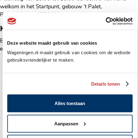
welkom in het Startpunt, gebouw ’t Palet,
Rooseveltweg 408A Wageningen.
Kunt u niet komen?
Bel dan het Startpunt telefoon
(0317) 410160
of stuur
Deze website maakt gebruik van cookies
een e-mail naar
startpunt@wageningen.nl
.
Wageningen.nl maakt gebruik van cookies om de website
gebruiksvriendelijker te maken.
Meer data van deze activiteit
Details tonen
Geplaatst
startpunt
24 augustus 2026
in
Inloop Geldzaken
Alles toestaan
categorie:
Locatie
Startpunt Wageningen, Rooseveltweg 408A
Aanpassen
Geplaatst
startpunt
31 augustus 2026
in