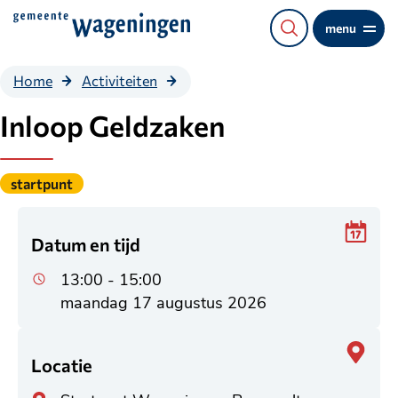
Direct
menu
naar
de
Inloop
Home
Activiteiten
content
Geldzaken
Inloop Geldzaken
Gepubliceerd
startpunt
onder
de
categorie:
Datum en tijd
13:00 - 15:00
maandag 17 augustus 2026
Locatie