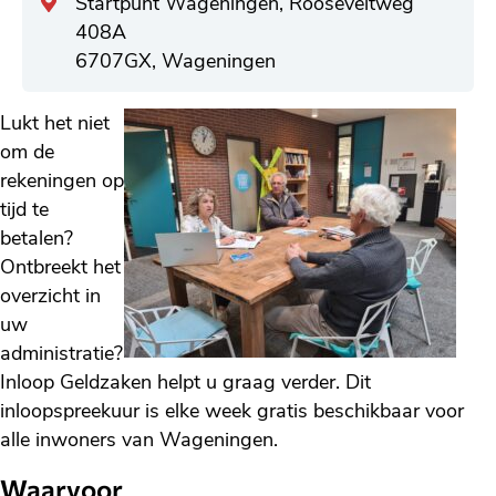
Algemeen
Startpunt Wageningen, Rooseveltweg
adres
408A
6707GX, Wageningen
Lukt het niet
om de
rekeningen op
tijd te
betalen?
Ontbreekt het
overzicht in
uw
administratie?
Inloop Geldzaken helpt u graag verder. Dit
inloopspreekuur is elke week gratis beschikbaar voor
alle inwoners van Wageningen.
Waarvoor