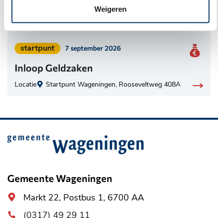
Inloop Geldzaken
Weigeren
categorie:
Locatie
Startpunt Wageningen, Rooseveltweg 408A
Geplaatst
startpunt
7 september 2026
in
Inloop Geldzaken
categorie:
Locatie
Startpunt Wageningen, Rooseveltweg 408A
Belangrijke
informatie
Gemeente Wageningen
Algemeen
Markt 22, Postbus 1, 6700 AA
adres
(0317) 49 29 11