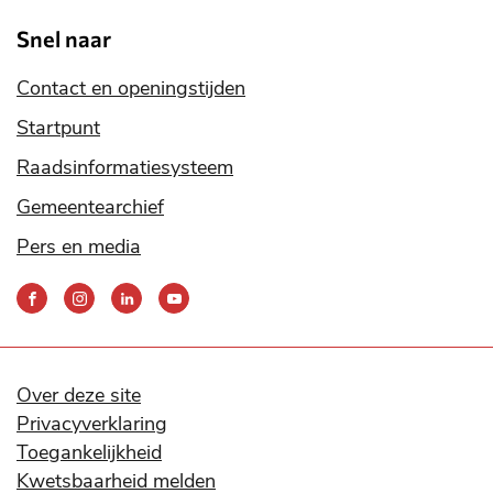
Snel naar
Contact en openingstijden
Startpunt
Raadsinformatiesysteem
Gemeentearchief
Pers en media
Bereik
ons
via
onze
social
Over deze site
media
Privacyverklaring
kanalen
Toegankelijkheid
Kwetsbaarheid melden