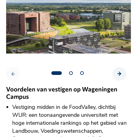
V
V
o
o
Voordelen van vestigen op Wageningen
r
l
Campus
i
g
Vestiging midden in de FoodValley, dichtbij
g
e
WUR: een toonaangevende universiteit met
e
n
hoge internationale rankings op het gebied van
s
d
Landbouw, Voedingswetenschappen,
l
e