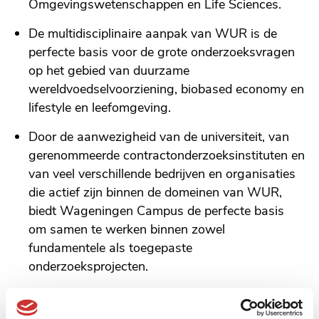
Omgevingswetenschappen en Life Sciences.
i
s
d
l
De multidisciplinaire aanpak van WUR is de
e
i
perfecte basis voor de grote onderzoeksvragen
d
op het gebied van duurzame
e
wereldvoedselvoorziening, biobased economy en
lifestyle en leefomgeving.
Door de aanwezigheid van de universiteit, van
gerenommeerde contractonderzoeksinstituten en
van veel verschillende bedrijven en organisaties
die actief zijn binnen de domeinen van WUR,
biedt Wageningen Campus de perfecte basis
om samen te werken binnen zowel
fundamentele als toegepaste
onderzoeksprojecten.
Een concentratie van theoretisch opgeleid
personeel en de aanwezigheid van veel