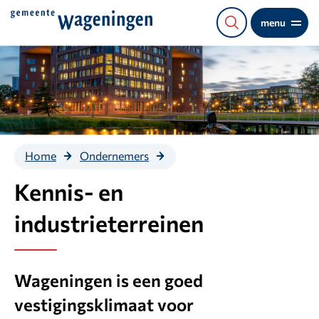
Direct
menu
naar
de
content
Kennis- en
Home
Ondernemers
industrieterreinen
Kennis- en
industrieterreinen
Wageningen is een goed
vestigingsklimaat voor