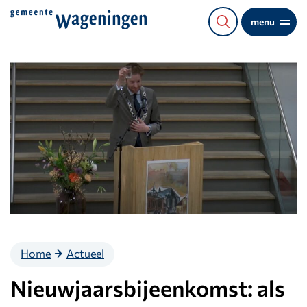
Direct
menu
naar
de
content
Home
Actueel
Nieuwjaarsbijeenkomst: als