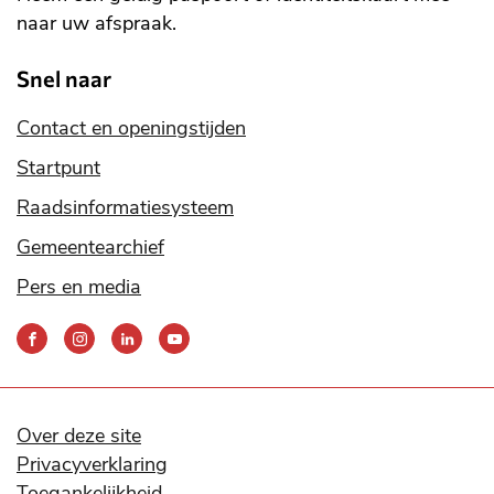
naar uw afspraak.
Snel naar
Contact en openingstijden
Startpunt
Raadsinformatiesysteem
Gemeentearchief
Pers en media
Bereik
ons
via
onze
social
Over deze site
media
Privacyverklaring
kanalen
Toegankelijkheid