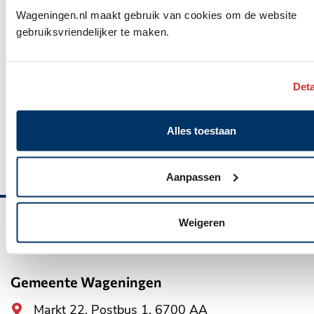
Wageningen.nl maakt gebruik van cookies om de website
gebruiksvriendelijker te maken.
Deta
Omgevingsvisie Wageningen vastgesteld
Alles toestaan
21 juli 2026
Aanpassen
Weigeren
Belangrijke
informatie
Gemeente Wageningen
Algemeen
Markt 22, Postbus 1, 6700 AA