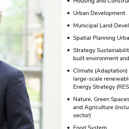
Housing and Constru
Urban Development
Municipal Land Deve
Spatial Planning Urba
Strategy Sustainabilit
built environment an
Climate (Adaptation) 
large-scale renewabl
Energy Strategy (RES
Nature, Green Space
and Agriculture (inclu
sector)
Food System