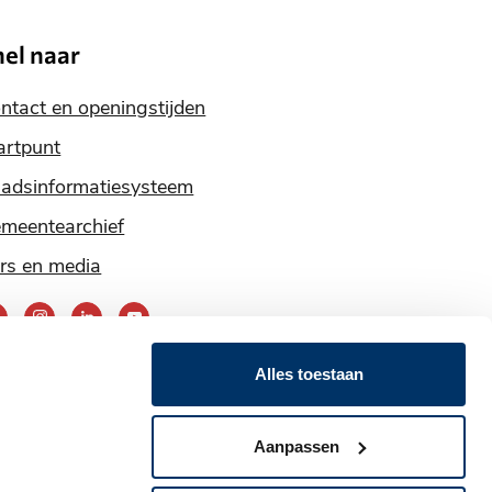
nel naar
ntact en openingstijden
artpunt
adsinformatiesysteem
meentearchief
rs en media
ereik
ns
Alles toestaan
ia
nze
Aanpassen
ocial