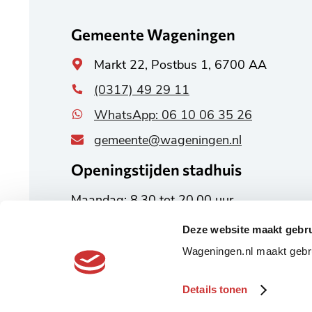
informatie
Gemeente Wageningen
Algemeen
Markt 22, Postbus 1, 6700 AA
adres
(0317) 49 29 11
WhatsApp: 06 10 06 35 26
gemeente@wageningen.nl
Openingstijden stadhuis
Maandag: 8.30 tot 20.00 uur
Dinsdag tot en met vrijdag:
Deze website maakt gebru
8.30 tot 17.00 uur
Wageningen.nl maakt gebru
Alle openingstijden
Details tonen