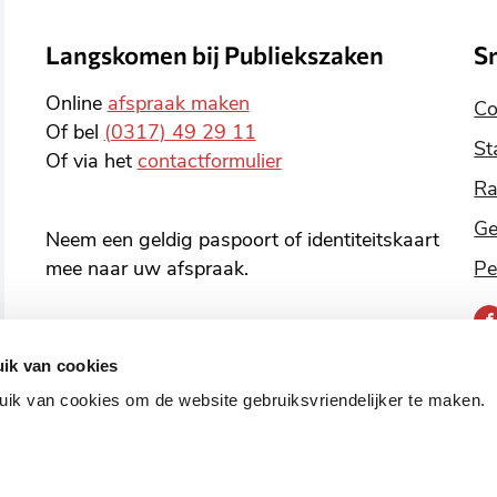
Langskomen bij Publiekszaken
S
Online
afspraak maken
Co
Of bel
(0317) 49 29 11
St
Of via het
contactformulier
Ra
Ge
Neem een geldig paspoort of identiteitskaart
mee naar uw afspraak.
Pe
B
o
ik van cookies
v
ik van cookies om de website gebruiksvriendelijker te maken.
o
s