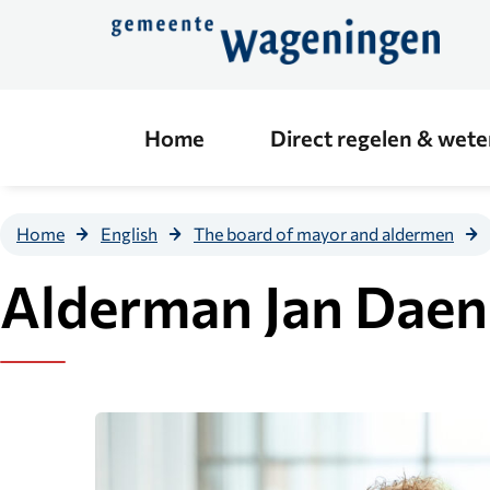
Direct
naar
de
content
Home
Direct regelen & wet
Home
English
The board of mayor and aldermen
Alderman Jan Dae