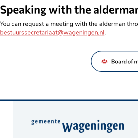
Speaking with the alderma
You can request a meeting with the alderman thro
bestuurssecretariaat@wageningen.nl
.
Board of 
Belangrijke