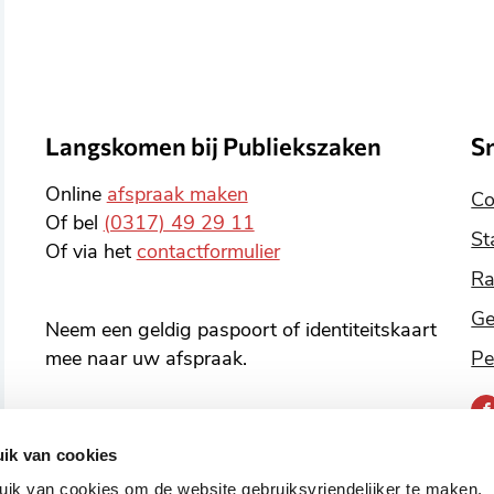
Langskomen bij Publiekszaken
S
Online
afspraak maken
Co
Of bel
(0317) 49 29 11
St
Of via het
contactformulier
Ra
Ge
Neem een geldig paspoort of identiteitskaart
mee naar uw afspraak.
Pe
B
o
ik van cookies
v
ik van cookies om de website gebruiksvriendelijker te maken.