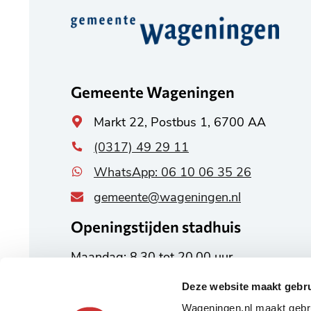
Belangrijke
informatie
Gemeente Wageningen
Algemeen
Markt 22, Postbus 1, 6700 AA
adres
(0317) 49 29 11
WhatsApp: 06 10 06 35 26
gemeente@wageningen.nl
Openingstijden stadhuis
Maandag: 8.30 tot 20.00 uur
Dinsdag tot en met vrijdag:
Deze website maakt gebru
8.30 tot 17.00 uur
Wageningen.nl maakt gebru
Alle openingstijden