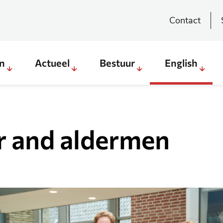
Contact
en
Actueel
Bestuur
English
Sub
Sub
Sub
Sub
menu
menu
menu
menu
Direct
Actueel
Bestuur
English
regelen
r and aldermen
&
weten