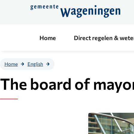
Direct
naar
de
content
Home
Direct regelen & wet
The
Home
English
board of
mayor
The board of mayo
and
aldermen