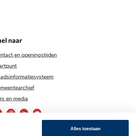
nel naar
ntact en openingstijden
artpunt
adsinformatiesysteem
meentearchief
rs en media
ereik
ns
Alles toestaan
ia