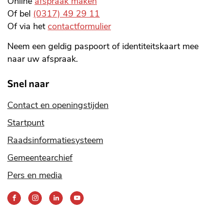
Online
afspraak maken
Of bel
(0317) 49 29 11
Of via het
contactformulier
Neem een geldig paspoort of identiteitskaart mee
naar uw afspraak.
Snel naar
Contact en openingstijden
Startpunt
Raadsinformatiesysteem
Gemeentearchief
Pers en media
Bereik
ons
via