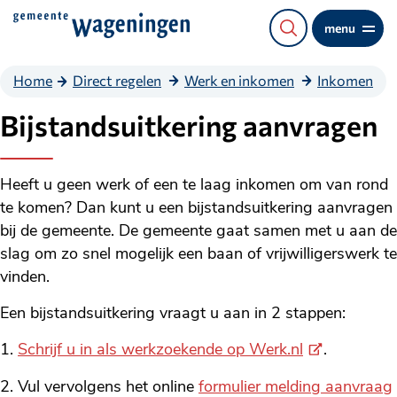
Direct
menu
naar
de
Home
Direct regelen
Werk en inkomen
Inkomen
content
Bijstandsuitkering aanvragen
Heeft u geen werk of een te laag inkomen om van rond
te komen? Dan kunt u een bijstandsuitkering aanvragen
bij de gemeente. De gemeente gaat samen met u aan de
slag om zo snel mogelijk een baan of vrijwilligerswerk te
vinden.
Een bijstandsuitkering vraagt u aan in 2 stappen:
(Externe
Schrijf u in als werkzoekende op Werk.nl
.
link)
Vul vervolgens het online
formulier melding aanvraag