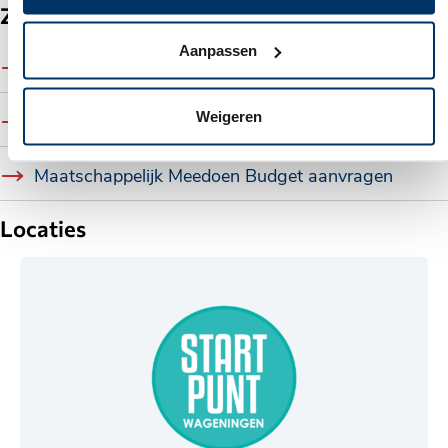
Zie ook
Aanpassen
Bijzondere bijstand aanvragen
Weigeren
Hulp bij geldzaken
Maatschappelijk Meedoen Budget aanvragen
Locaties