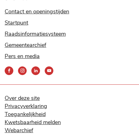
Contact en openingstijden
Startpunt
Raadsinformatiesysteem
Gemeentearchief
Pers en media
Bereik
ons
via
onze
social
Over deze site
media
Privacyverklaring
kanalen
Toegankelijkheid
Kwetsbaarheid melden
Webarchief