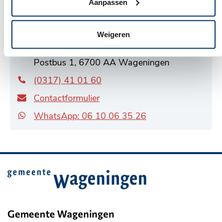
Aanpassen
Voor al uw vragen over wonen, werk, zorg,
opvoeding en geldzaken. U vindt ons in 't Palet.
Weigeren
Algemeen
Rooseveltweg 408A , Wageningen
adres
Postbus 1, 6700 AA Wageningen
(0317) 41 01 60
Contactformulier
WhatsApp: 06 10 06 35 26
Belangrijke
informatie
Gemeente Wageningen