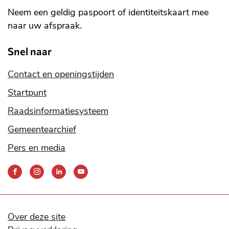
Neem een geldig paspoort of identiteitskaart mee
naar uw afspraak.
Snel naar
Contact en openingstijden
Startpunt
Raadsinformatiesysteem
Gemeentearchief
Pers en media
Bereik
ons
via
onze
social
Over deze site