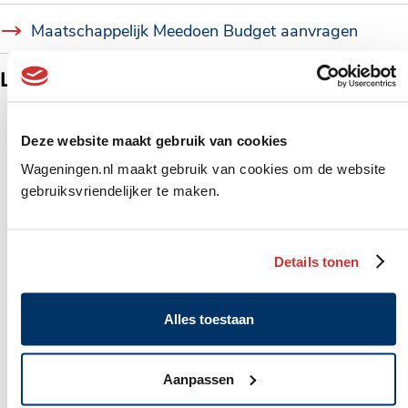
Maatschappelijk Meedoen Budget aanvragen
Locaties
Deze website maakt gebruik van cookies
Wageningen.nl maakt gebruik van cookies om de website
gebruiksvriendelijker te maken.
Details tonen
Alles toestaan
Startpunt
Voor al uw vragen over wonen, werk, zorg,
Aanpassen
opvoeding en geldzaken. U vindt ons in 't Palet.