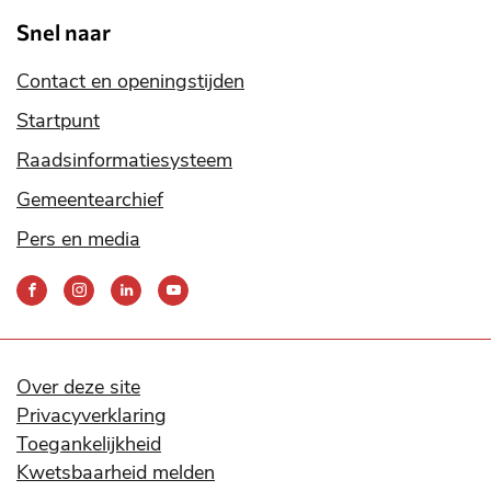
Snel naar
Contact en openingstijden
Startpunt
Raadsinformatiesysteem
Gemeentearchief
Pers en media
Bereik
ons
via
onze
social
Over deze site
media
Privacyverklaring
kanalen
Toegankelijkheid
Kwetsbaarheid melden