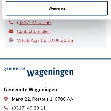
Algemeen
Rooseveltweg 408A , Wageningen
Weigeren
adres
Postbus 1, 6700 AA Wageningen
(0317) 41 01 60
Contactformulier
WhatsApp: 06 10 06 35 26
Belangrijke
informatie
Gemeente Wageningen
Algemeen
Markt 22, Postbus 1, 6700 AA
adres
(0317) 49 29 11