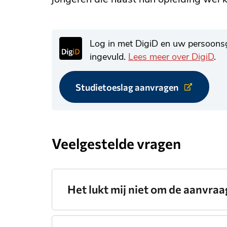
Log in met DigiD en uw persoonsg
ingevuld.
Lees meer over DigiD
.
Studietoeslag aanvragen
Link
naar
externe
website.
Veelgestelde vragen
Het lukt mij niet om de aanvraag