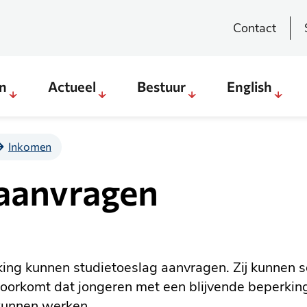
Contact
en
Actueel
Bestuur
English
Sub
Sub
Sub
Sub
menu
menu
menu
menu
Direct
Actueel
Bestuur
English
Inkomen
regelen
 aanvragen
&
weten
king kunnen studietoeslag aanvragen. Zij kunnen 
oorkomt dat jongeren met een blijvende beperkin
 kunnen werken.