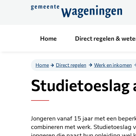
Direct
naar
de
content
Home
Direct regelen & wet
Home
Direct regelen
Werk en inkomen
Studietoeslag
Jongeren vanaf 15 jaar met een beper
combineren met werk. Studietoeslag v
jongeren die naast hun opleiding wel