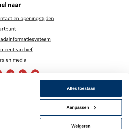
nel naar
ntact en openingstijden
artpunt
adsinformatiesysteem
meentearchief
rs en media
ereik
ns
Alles toestaan
ia
nze
Aanpassen
ocial
edia
Weigeren