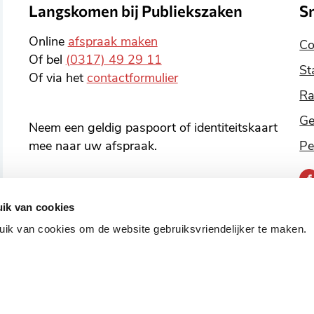
Langskomen bij Publiekszaken
S
Online
afspraak maken
Co
Of bel
(0317) 49 29 11
St
Of via het
contactformulier
Ra
Ge
Neem een geldig paspoort of identiteitskaart
mee naar uw afspraak.
Pe
B
o
ik van cookies
v
ik van cookies om de website gebruiksvriendelijker te maken.
o
s
m