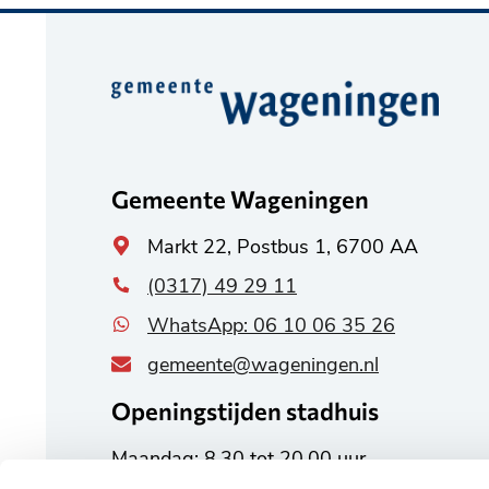
Belangrijke
informatie
Gemeente Wageningen
Algemeen
Markt 22, Postbus 1, 6700 AA
adres
(0317) 49 29 11
WhatsApp: 06 10 06 35 26
gemeente@wageningen.nl
Openingstijden stadhuis
Maandag: 8.30 tot 20.00 uur
Dinsdag tot en met vrijdag: