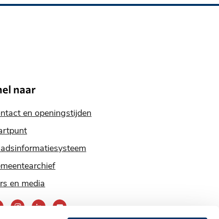
nel naar
ntact en openingstijden
artpunt
adsinformatiesysteem
meentearchief
rs en media
ereik