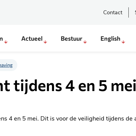
Contact
en
Actueel
Bestuur
English
Sub
Sub
Sub
Sub
menu
menu
menu
menu
Direct
Actueel
Bestuur
English
aving
regelen
 tijdens 4 en 5 me
&
weten
 4 en 5 mei. Dit is voor de veiligheid tijdens de 