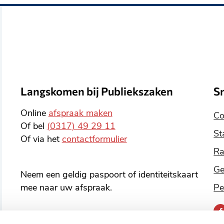
Langskomen bij Publiekszaken
S
Online
afspraak maken
Co
Of bel
(0317) 49 29 11
St
Of via het
contactformulier
Ra
Ge
Neem een geldig paspoort of identiteitskaart
mee naar uw afspraak.
Pe
B