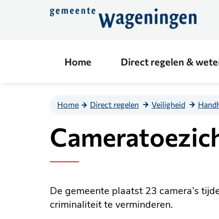
Direct
naar
de
content
Home
Direct regelen & wet
Home
Direct regelen
Veiligheid
Handh
Cameratoezicht
De gemeente plaatst 23 camera’s tijdens
criminaliteit te verminderen.