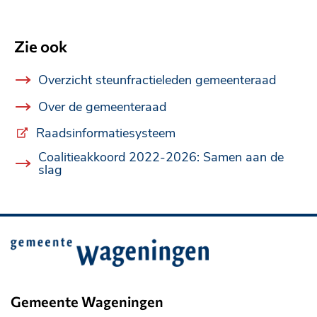
Zie ook
Overzicht steunfractieleden gemeenteraad
Over de gemeenteraad
Raadsinformatiesysteem
Link
naar
Coalitieakkoord 2022-2026: Samen aan de
externe
slag
website.
Belangrijke
informatie
Gemeente Wageningen