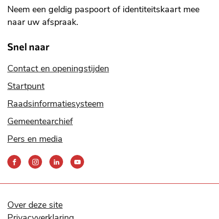
Neem een geldig paspoort of identiteitskaart mee
naar uw afspraak.
Snel naar
Contact en openingstijden
Startpunt
Raadsinformatiesysteem
Gemeentearchief
Pers en media
Bereik
ons
via
onze
social
Over deze site
media
Privacyverklaring