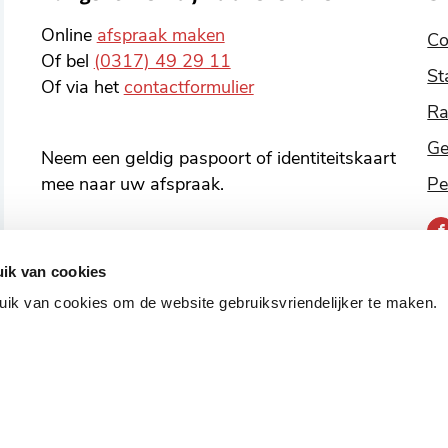
Online
afspraak maken
Co
Of bel
(0317) 49 29 11
St
Of via het
contactformulier
Ra
Ge
Neem een geldig paspoort of identiteitskaart
mee naar uw afspraak.
Pe
B
o
ik van cookies
v
ik van cookies om de website gebruiksvriendelijker te maken.
o
s
m
Over deze site
Privacyverklaring
Toegankeli