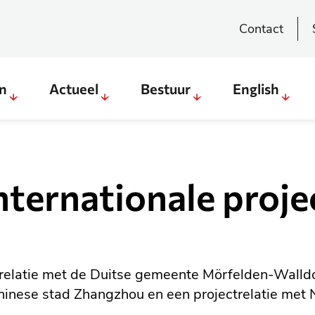
Contact
en
Actueel
Bestuur
English
Sub
Sub
Sub
Sub
menu
menu
menu
menu
Direct
Actueel
Bestuur
English
regelen
ternationale proje
&
weten
latie met de Duitse gemeente Mörfelden-Walldo
Chinese stad Zhangzhou en een projectrelatie met