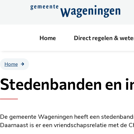
Direct
naar
de
content
Home
Direct regelen & wet
Stedenbanden
Home
en
internationale
Stedenbanden en in
projecten
De gemeente Wageningen heeft een stedenbandre
Daarnaast is er een vriendschapsrelatie met de 