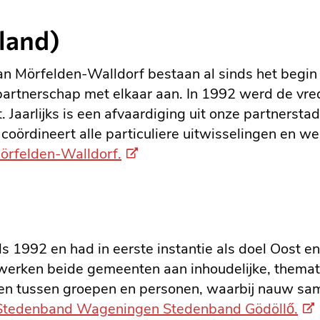
land)
 Mörfelden-Walldorf bestaan al sinds het begin 
partnerschap met elkaar aan. In 1992 werd de vr
rlijks is een afvaardiging uit onze partnerstad te
rdineert alle particuliere uitwisselingen en we
(Externe
örfelden-Walldorf.
link)
 1992 en had in eerste instantie als doel Oost en
ok werken beide gemeenten aan inhoudelijke, the
lingen tussen groepen en personen, waarbij nauw 
(Ex
g Stedenband Wageningen Stedenband Gödöllő.