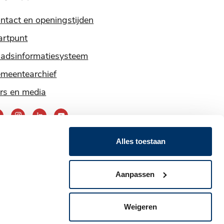
ntact en openingstijden
artpunt
adsinformatiesysteem
meentearchief
rs en media
ereik
ns
Alles toestaan
ia
nze
Aanpassen
ocial
edia
Weigeren
jkheid
Kwetsbaarheid melden
Webarchief