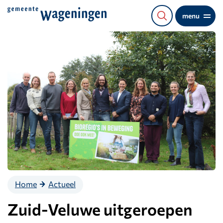
Direct
menu
naar
de
content
Home
Actueel
Zuid-Veluwe uitgeroepen