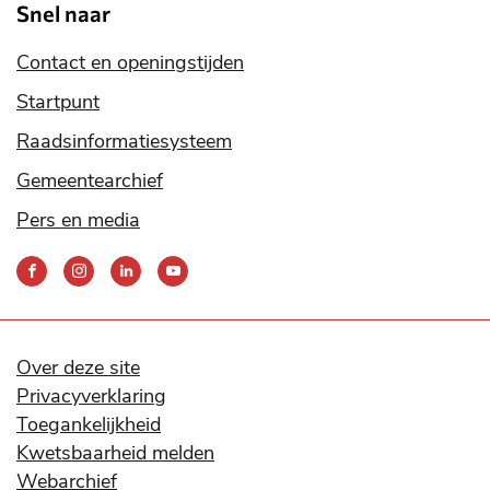
Snel naar
Contact en openingstijden
Startpunt
Raadsinformatiesysteem
Gemeentearchief
Pers en media
Bereik
ons
via
onze
social
Over deze site
media
Privacyverklaring
kanalen
Toegankelijkheid
Kwetsbaarheid melden
Webarchief