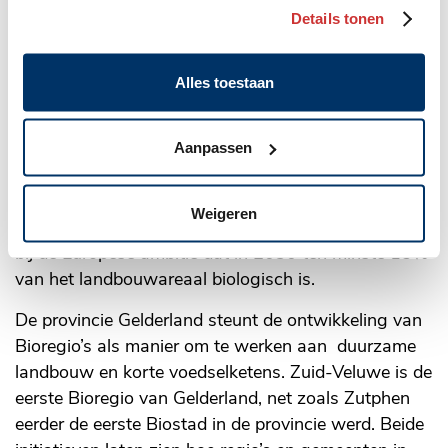
Details tonen
Alles toestaan
Bioregio’s als motor van de biologische transitie
De Bioregio Zuid-Veluwe sluit aan bij landelijke en
Aanpassen
Europese doelen. Het past binnen het Actieplan
Groei Biologisch van het ministerie van Landbouw,
Weigeren
Voedselvoorziening en Natuur (LVVN). Ook past het
bij de Europese ambitie dat in 2030 ten minste 15%
van het landbouwareaal biologisch is.
De provincie Gelderland steunt de ontwikkeling van
Bioregio’s als manier om te werken aan duurzame
landbouw en korte voedselketens. Zuid-Veluwe is de
eerste Bioregio van Gelderland, net zoals Zutphen
eerder de eerste Biostad in de provincie werd. Beide