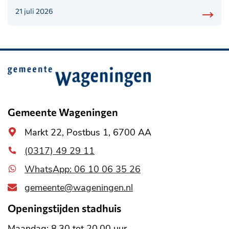
21 juli 2026
Belangrijke
informatie
Gemeente Wageningen
Algemeen
Markt 22, Postbus 1, 6700 AA
adres
(0317) 49 29 11
WhatsApp: 06 10 06 35 26
gemeente@wageningen.nl
Openingstijden stadhuis
Maandag: 8.30 tot 20.00 uur