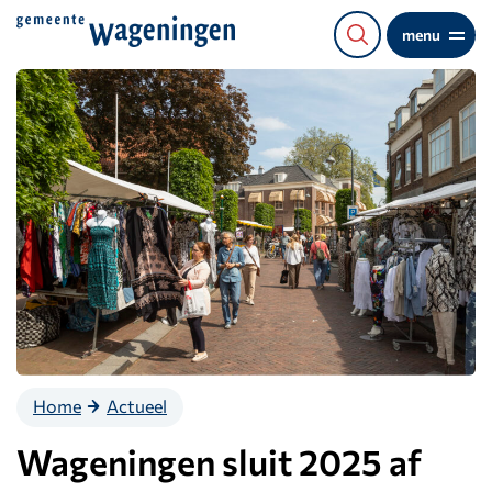
Direct
menu
naar
de
content
Home
Actueel
Wageningen sluit 2025 af