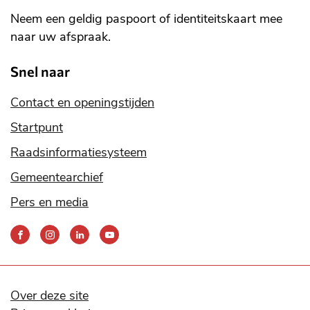
Neem een geldig paspoort of identiteitskaart mee
naar uw afspraak.
Snel naar
Contact en openingstijden
Startpunt
Raadsinformatiesysteem
Gemeentearchief
Pers en media
Bereik
ons
via
onze
social
Over deze site