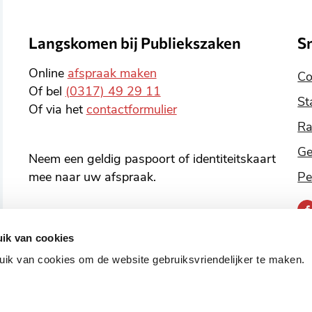
Langskomen bij Publiekszaken
S
Online
afspraak maken
Co
Of bel
(0317) 49 29 11
St
Of via het
contactformulier
Ra
Ge
Neem een geldig paspoort of identiteitskaart
mee naar uw afspraak.
Pe
B
o
ik van cookies
v
ik van cookies om de website gebruiksvriendelijker te maken.
o