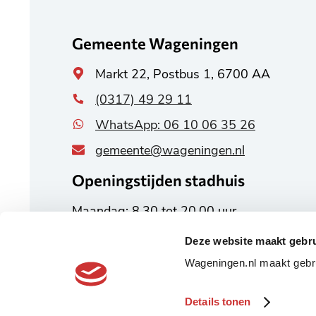
informatie
Gemeente Wageningen
Algemeen
Markt 22, Postbus 1, 6700 AA
adres
(0317) 49 29 11
WhatsApp: 06 10 06 35 26
gemeente@wageningen.nl
Openingstijden stadhuis
Maandag: 8.30 tot 20.00 uur
Dinsdag tot en met vrijdag:
Deze website maakt gebru
8.30 tot 17.00 uur
Wageningen.nl maakt gebru
Alle openingstijden
Details tonen