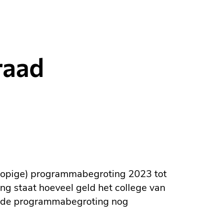
6
raad
rlopige) programmabegroting 2023 tot
g staat hoeveel geld het college van
t de programmabegroting nog