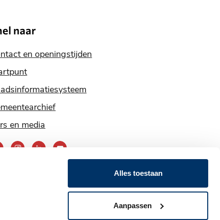
nel naar
ntact en openingstijden
artpunt
adsinformatiesysteem
meentearchief
rs en media
ereik
ns
Alles toestaan
ia
nze
Aanpassen