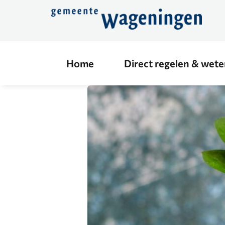
Direct
naar
de
content
Home
Direct regelen & wet