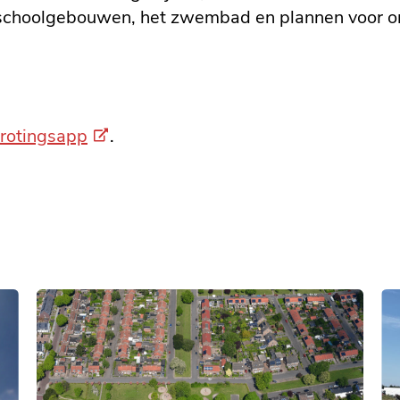
 schoolgebouwen, het zwembad en plannen voor o
(Externe
rotingsapp
.
link)