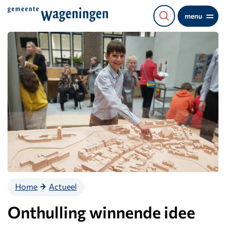
Direct
menu
naar
de
content
Home
Actueel
Onthulling winnende idee