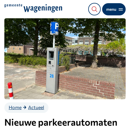
Direct
menu
naar
de
content
Home
Actueel
Nieuwe parkeerautomaten