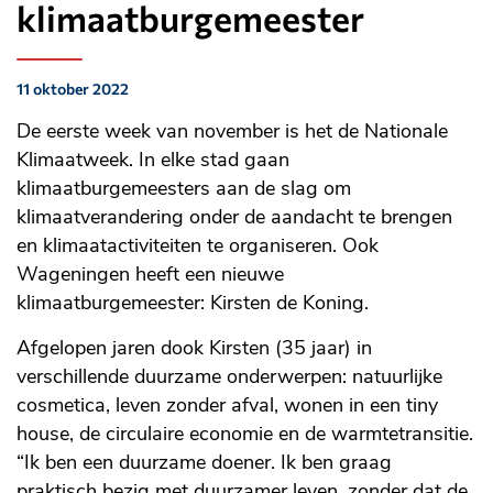
klimaatburgemeester
11 oktober 2022
Gepubliceerd
op:
De eerste week van november is het de Nationale
Klimaatweek. In elke stad gaan
klimaatburgemeesters aan de slag om
klimaatverandering onder de aandacht te brengen
en klimaatactiviteiten te organiseren. Ook
Wageningen heeft een nieuwe
klimaatburgemeester: Kirsten de Koning.
Afgelopen jaren dook Kirsten (35 jaar) in
verschillende duurzame onderwerpen: natuurlijke
cosmetica, leven zonder afval, wonen in een tiny
house, de circulaire economie en de warmtetransitie.
“Ik ben een duurzame doener. Ik ben graag
praktisch bezig met duurzamer leven, zonder dat de