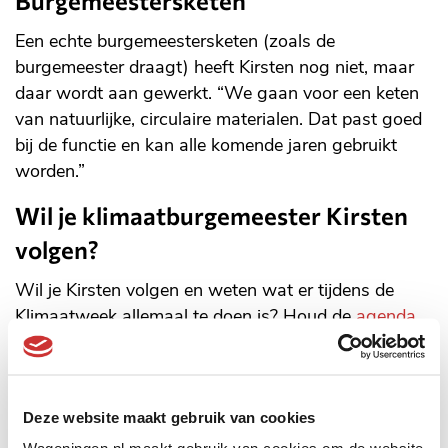
Burgemeestersketen
Een echte burgemeestersketen (zoals de
burgemeester draagt) heeft Kirsten nog niet, maar
daar wordt aan gewerkt. “We gaan voor een keten
van natuurlijke, circulaire materialen. Dat past goed
bij de functie en kan alle komende jaren gebruikt
worden.”
Wil je klimaatburgemeester Kirsten
volgen?
Wil je Kirsten volgen en weten wat er tijdens de
Klimaatweek allemaal te doen is? Houd de
agenda
(Externe
van wageningenduurzaam.nl
en
de Stad
link)
(Externe
Wageningen
in de gaten.
link)
(Externe
(Externe
Kirsten zit op
Instagram
,
LinkedIn
en
Deze website maakt gebruik van cookies
link)
link)
(Externe
Facebook
met @circulairetoekomst. Wil je de