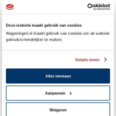
Deze website maakt gebruik van cookies
Wageningen.nl maakt gebruik van cookies om de website
gebruiksvriendelijker te maken.
Details tonen
Nieuwe inrichting voor de Grintweg: 18
augustus start het werk
Alles toestaan
6 augustus 2026
Aanpassen
Weigeren