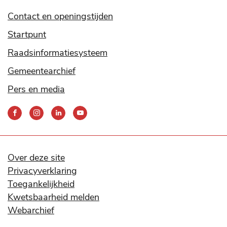
Contact en openingstijden
Startpunt
Raadsinformatiesysteem
Gemeentearchief
Pers en media
Bereik
ons
via
onze
social
Over deze site
media
Privacyverklaring
kanalen
Toegankelijkheid
Kwetsbaarheid melden
Webarchief