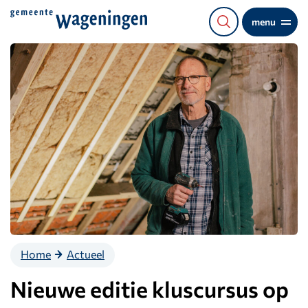
Direct
menu
naar
de
content
Home
Actueel
Nieuwe editie kluscursus op