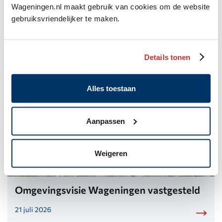
Wageningen.nl maakt gebruik van cookies om de website
gebruiksvriendelijker te maken.
Zo blijft u koel met de warmte
28 juli 2026
Details tonen
Alles toestaan
Aanpassen
Weigeren
Omgevingsvisie Wageningen vastgesteld
21 juli 2026