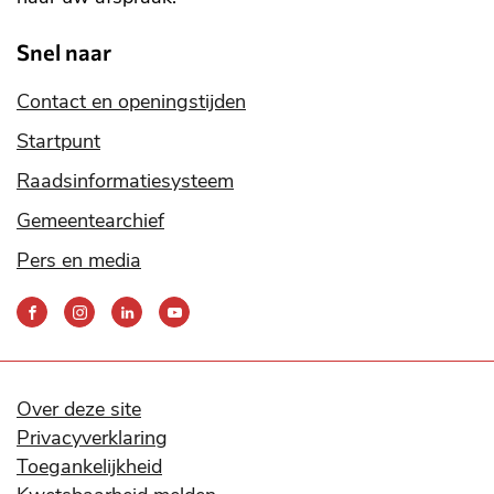
Snel naar
Contact en openingstijden
Startpunt
Raadsinformatiesysteem
Gemeentearchief
Pers en media
Bereik
ons
via
onze
social
Over deze site
media
Privacyverklaring
kanalen
Toegankelijkheid