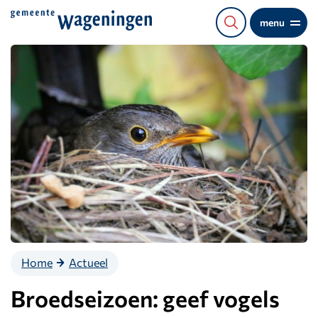
Direct
menu
naar
de
content
Home
Actueel
Broedseizoen: geef vogels