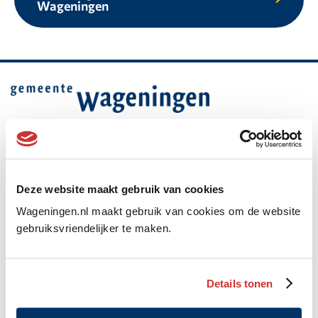
Wageningen
Belangrijke
informatie
Gemeente Wageningen
Algemeen
Markt 22, Postbus 1, 6700 AA
Deze website maakt gebruik van cookies
adres
(0317) 49 29 11
Wageningen.nl maakt gebruik van cookies om de website
WhatsApp: 06 10 06 35 26
gebruiksvriendelijker te maken.
gemeente@wageningen.nl
Openingstijden stadhuis
Details tonen
Maandag: 8.30 tot 20.00 uur