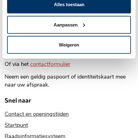
Dinsdag tot en met vrijdag:
Alles toestaan
8.30 tot 17.00 uur
Alle openingstijden
Aanpassen
Langskomen bij Publiekszaken
Weigeren
Online
afspraak maken
Of bel
(0317) 49 29 11
Of via het
contactformulier
Neem een geldig paspoort of identiteitskaart mee
naar uw afspraak.
Snel naar
Contact en openingstijden
Startpunt
Raadsinformatiesysteem