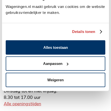
Wageningen.nl maakt gebruik van cookies om de website
Belangrijke
gebruiksvriendelijker te maken.
informatie
Gemeente Wageningen
Details tonen
Algemeen
Markt 22, Postbus 1, 6700 AA
adres
(0317) 49 29 11
Alles toestaan
WhatsApp: 06 10 06 35 26
Aanpassen
gemeente@wageningen.nl
Openingstijden stadhuis
Weigeren
Maandag: 8.30 tot 20.00 uur
Dinsdag tot en met vrijdag:
8.30 tot 17.00 uur
Alle openingstijden