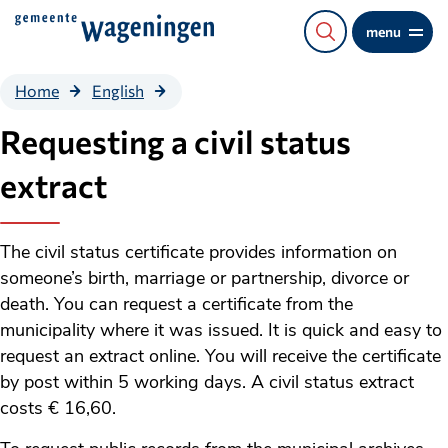
Direct
menu
naar
de
Requesting
Home
English
content
a civil
status
Requesting a civil status
extract
extract
The civil status certificate provides information on
someone’s birth, marriage or partnership, divorce or
death. You can request a certificate from the
municipality where it was issued. It is quick and easy to
request an extract online. You will receive the certificate
by post within 5 working days. A civil status extract
costs € 16,60.