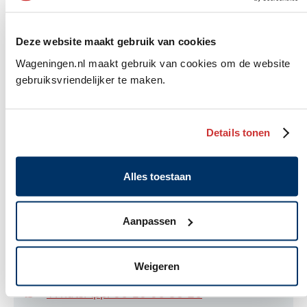
Deze website maakt gebruik van cookies
Wageningen.nl maakt gebruik van cookies om de website
gebruiksvriendelijker te maken.
Startpunt
Details tonen
Voor al uw vragen over wonen, werk, zorg,
opvoeding en geldzaken. U vindt ons in 't Palet.
Alles toestaan
Algemeen
Rooseveltweg 408A , Wageningen
adres
Postbus 1, 6700 AA Wageningen
Aanpassen
(0317) 41 01 60
Weigeren
Contactformulier
WhatsApp: 06 10 06 35 26