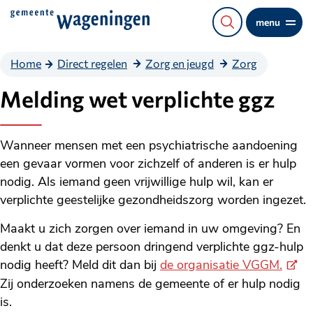
Direct
menu
naar
de
Home
Direct regelen
Zorg en jeugd
Zorg
content
Melding wet verplichte ggz
Wanneer mensen met een psychiatrische aandoening
een gevaar vormen voor zichzelf of anderen is er hulp
nodig. Als iemand geen vrijwillige hulp wil, kan er
verplichte geestelijke gezondheidszorg worden ingezet.
Maakt u zich zorgen over iemand in uw omgeving? En
denkt u dat deze persoon dringend verplichte ggz-hulp
(Exte
nodig heeft? Meld dit dan bij
de organisatie VGGM.
link)
Zij onderzoeken namens de gemeente of er hulp nodig
is.