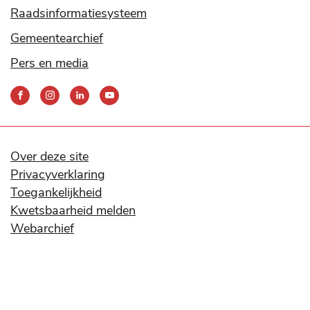
Raadsinformatiesysteem
Gemeentearchief
Pers en media
Bereik
ons
via
onze
social
Over deze site
media
Privacyverklaring
kanalen
Toegankelijkheid
Kwetsbaarheid melden
Webarchief