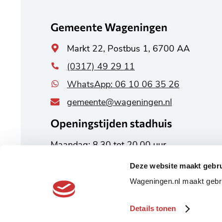
informatie
Gemeente Wageningen
Algemeen
Markt 22, Postbus 1, 6700 AA
adres
(0317) 49 29 11
WhatsApp: 06 10 06 35 26
gemeente@wageningen.nl
Openingstijden stadhuis
Maandag: 8.30 tot 20.00 uur
Dinsdag tot en met vrijdag:
Deze website maakt gebru
8.30 tot 17.00 uur
Wageningen.nl maakt gebru
Alle openingstijden
Details tonen