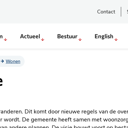
Contact
en
Actueel
Bestuur
English
Sub
Sub
Sub
Sub
menu
menu
menu
menu
Direct
Actueel
Bestuur
English
Wonen
regelen
e
&
weten
eranderen. Dit komt door nieuwe regels van de o
er wordt. De gemeente heeft samen met woonzor
 van andere plannen. De visie bouwt voort op best