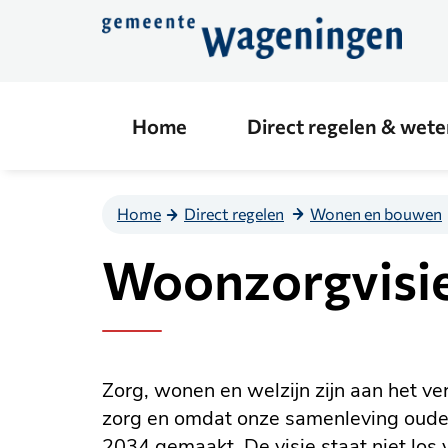
Direct
naar
de
content
Home
Direct regelen & wet
Home
Direct regelen
Wonen en bouwen
Woonzorgvisi
Zorg, wonen en welzijn zijn aan het v
zorg en omdat onze samenleving oud
2034 gemaakt. De visie staat niet los