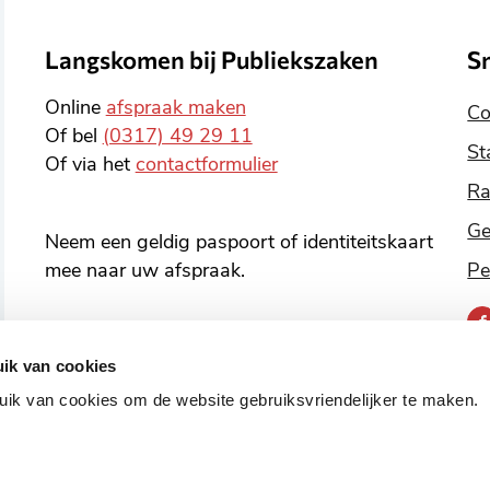
Langskomen bij Publiekszaken
S
Online
afspraak maken
Co
Of bel
(0317) 49 29 11
St
Of via het
contactformulier
Ra
Ge
Neem een geldig paspoort of identiteitskaart
mee naar uw afspraak.
Pe
B
o
ik van cookies
v
ik van cookies om de website gebruiksvriendelijker te maken.
o
s