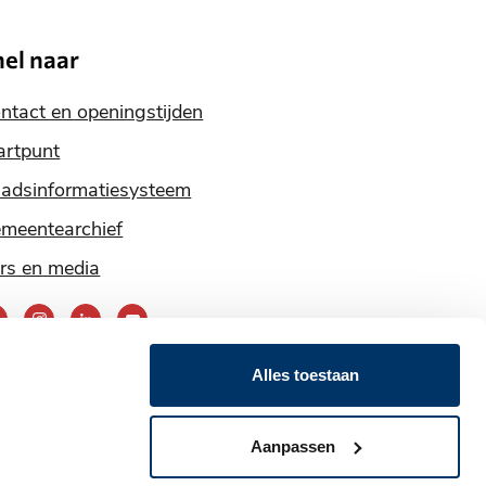
nel naar
ntact en openingstijden
artpunt
adsinformatiesysteem
meentearchief
rs en media
ereik
ns
Alles toestaan
ia
nze
Aanpassen
ocial