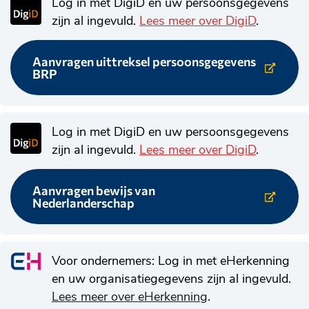
Log in met DigiD en uw persoonsgegevens
zijn al ingevuld.
Lees meer over DigiD
.
Aanvragen uittreksel persoonsgegevens
Link
BRP
naar
externe
website.
Log in met DigiD en uw persoonsgegevens
zijn al ingevuld.
Lees meer over DigiD
.
Aanvragen bewijs van
Link
Nederlanderschap
naar
externe
website.
Voor ondernemers: Log in met eHerkenning
en uw organisatiegegevens zijn al ingevuld.
Lees meer over eHerkenning
.