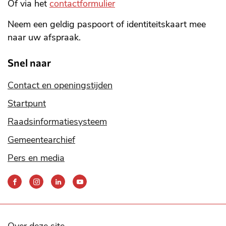
Of via het
contactformulier
Neem een geldig paspoort of identiteitskaart mee
naar uw afspraak.
Snel naar
Contact en openingstijden
Startpunt
Raadsinformatiesysteem
Gemeentearchief
Pers en media
Bereik
ons
via
onze
social