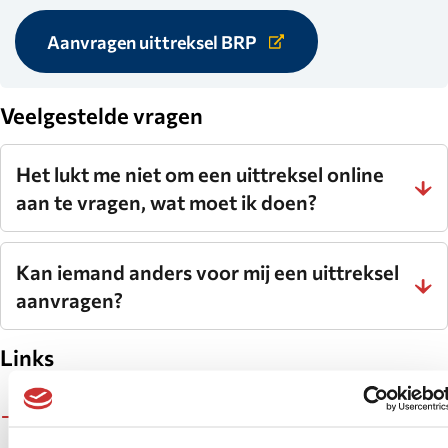
Aanvragen uittreksel BRP
Link
naar
externe
website.
Veelgestelde vragen
Het lukt me niet om een uittreksel online
aan te vragen, wat moet ik doen?
Kan iemand anders voor mij een uittreksel
aanvragen?
Links
Informatie over de basisregistratie personen op de
website van de Rijksoverheid