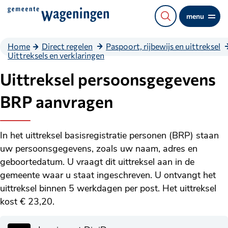
Direct
menu
naar
de
Home
Direct regelen
Paspoort, rijbewijs en uittreksel
content
Uittreksels en verklaringen
Uittreksel persoonsgegevens
BRP aanvragen
In het uittreksel basisregistratie personen (BRP) staan
uw persoonsgegevens, zoals uw naam, adres en
geboortedatum. U vraagt dit uittreksel aan in de
gemeente waar u staat ingeschreven. U ontvangt het
uittreksel binnen 5 werkdagen per post. Het uittreksel
kost
€ 23,20
.