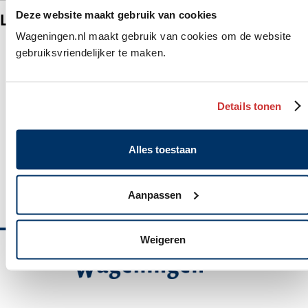
Deze website maakt gebruik van cookies
Locaties
Wageningen.nl maakt gebruik van cookies om de website
gebruiksvriendelijker te maken.
Stadhuis - Publiekszaken
Algemeen
Markt 22 6700 AA, Wageningen
adres
Postbus 1, 6700 AA Wageningen
Details tonen
(0317) 492911
Alles toestaan
Contactformulier
WhatsApp: 06 10 06 35 26
Aanpassen
Weigeren
Belangrijke
informatie