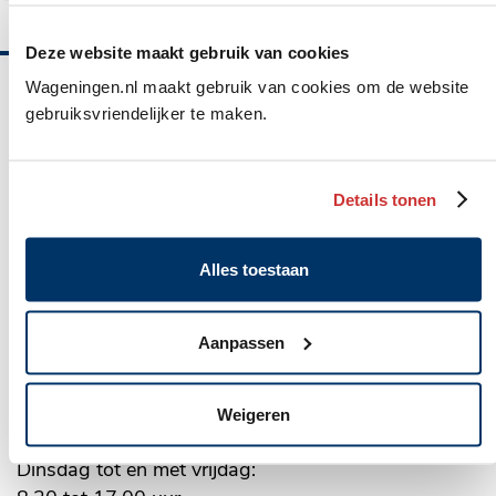
website.
Deze website maakt gebruik van cookies
Wageningen.nl maakt gebruik van cookies om de website
Belangrijke
gebruiksvriendelijker te maken.
informatie
Gemeente Wageningen
Details tonen
Algemeen
Markt 22, Postbus 1, 6700 AA
adres
(0317) 49 29 11
Alles toestaan
WhatsApp: 06 10 06 35 26
Aanpassen
gemeente@wageningen.nl
Openingstijden stadhuis
Weigeren
Maandag: 8.30 tot 20.00 uur
Dinsdag tot en met vrijdag: