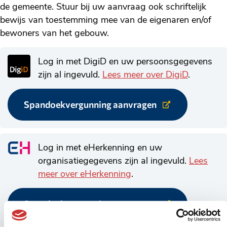
de gemeente. Stuur bij uw aanvraag ook schriftelijk
bewijs van toestemming mee van de eigenaren en/of
bewoners van het gebouw.
Log in met DigiD en uw persoonsgegevens
zijn al ingevuld.
Lees meer over DigiD
.
Spandoekvergunning aanvragen
Link
naar
externe
website.
Log in met eHerkenning en uw
organisatiegegevens zijn al ingevuld.
Lees
meer over eHerkenning
.
Spandoekvergunning aanvragen
Link
naar
externe