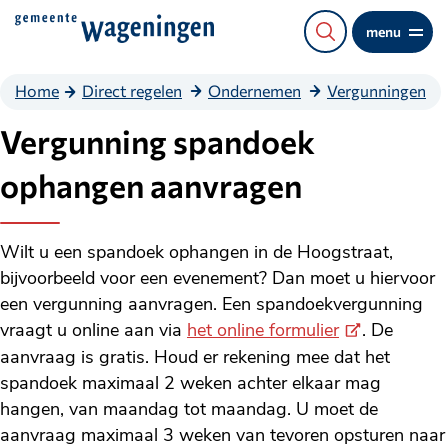
Direct
menu
naar
de
Home
Direct regelen
Ondernemen
Vergunningen
content
Vergunning spandoek
ophangen aanvragen
Wilt u een spandoek ophangen in de Hoogstraat,
bijvoorbeeld voor een evenement? Dan moet u hiervoor
een vergunning aanvragen. Een spandoekvergunning
(Externe
vraagt u online aan via
het online formulier
. De
link)
aanvraag is gratis. Houd er rekening mee dat het
spandoek maximaal 2 weken achter elkaar mag
hangen, van maandag tot maandag. U moet de
aanvraag maximaal 3 weken van tevoren opsturen naar