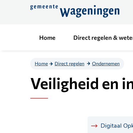
Direct
naar
de
content
Home
Direct regelen & wet
Home
Direct regelen
Ondernemen
Veiligheid en 
Digitaal Op