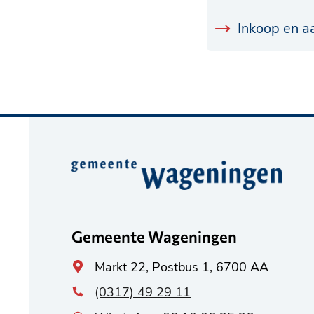
Inkoop en a
Belangrijke
informatie
Gemeente Wageningen
Algemeen
Markt 22, Postbus 1, 6700 AA
adres
(0317) 49 29 11