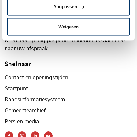
Aanpassen
Online
afspraak maken
Of bel
(0317) 49 29 11
Weigeren
Of via het
contactformulier
Neem een geldig paspoort of identiteitskaart mee
naar uw afspraak.
Snel naar
Contact en openingstijden
Startpunt
Raadsinformatiesysteem
Gemeentearchief
Pers en media
Bereik