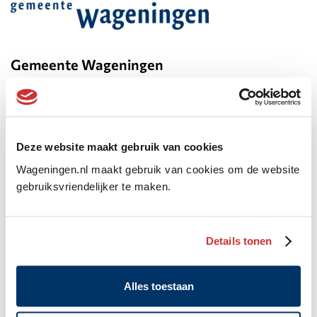
Belangrijke
informatie
Gemeente Wageningen
Algemeen
Markt 22, Postbus 1, 6700 AA
adres
(0317) 49 29 11
WhatsApp: 06 10 06 35 26
Deze website maakt gebruik van cookies
gemeente@wageningen.nl
Wageningen.nl maakt gebruik van cookies om de website
gebruiksvriendelijker te maken.
Openingstijden stadhuis
Maandag: 8.30 tot 20.00 uur
Details tonen
Dinsdag tot en met vrijdag:
8.30 tot 17.00 uur
Alle openingstijden
Alles toestaan
Langskomen bij Publiekszaken