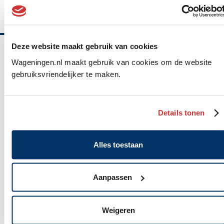
Deze website maakt gebruik van cookies
Belangrijke
Wageningen.nl maakt gebruik van cookies om de website
informatie
gebruiksvriendelijker te maken.
Gemeente Wageningen
Details tonen
Algemeen
Markt 22, Postbus 1, 6700 AA
adres
(0317) 49 29 11
Alles toestaan
WhatsApp: 06 10 06 35 26
gemeente@wageningen.nl
Aanpassen
Openingstijden stadhuis
Maandag: 8.30 tot 20.00 uur
Weigeren
Dinsdag tot en met vrijdag: