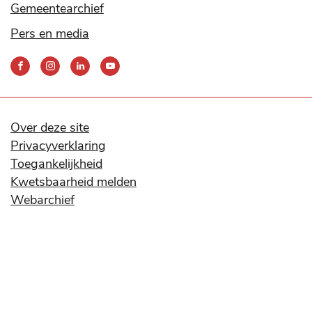
Gemeentearchief
Pers en media
Bereik
ons
via
onze
social
Over deze site
media
Privacyverklaring
kanalen
Toegankelijkheid
Kwetsbaarheid melden
Webarchief