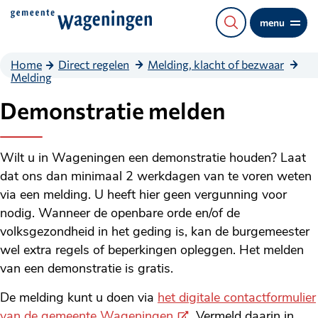
Direct
menu
naar
de
Home
Direct regelen
Melding, klacht of bezwaar
content
Melding
Demonstratie melden
Wilt u in Wageningen een demonstratie houden? Laat
dat ons dan minimaal 2 werkdagen van te voren weten
via een melding. U heeft hier geen vergunning voor
nodig. Wanneer de openbare orde en/of de
volksgezondheid in het geding is, kan de burgemeester
wel extra regels of beperkingen opleggen. Het melden
van een demonstratie is gratis.
De melding kunt u doen via
het digitale contactformulier
(Externe
van de gemeente Wageningen
. Vermeld daarin in