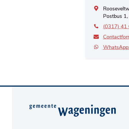
Algemeen
Roosevelt
adres
Postbus 1
(0317) 41
Contactfor
WhatsApp:
Belangrijke
informatie