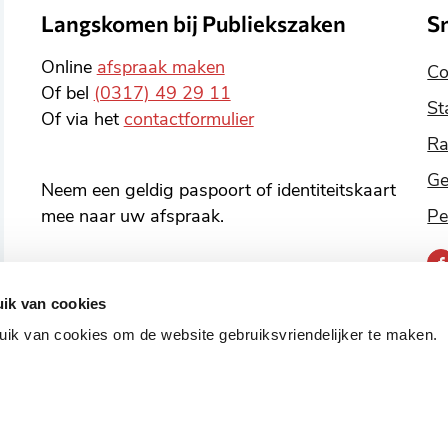
Langskomen bij Publiekszaken
S
Online
afspraak maken
Co
Of bel
(0317) 49 29 11
St
Of via het
contactformulier
Ra
Ge
Neem een geldig paspoort of identiteitskaart
mee naar uw afspraak.
Pe
B
o
ik van cookies
v
ik van cookies om de website gebruiksvriendelijker te maken.
o
s