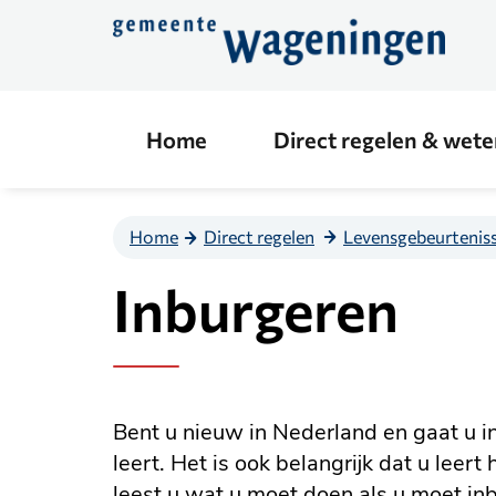
Direct
naar
de
content
Home
Direct regelen & wet
Home
Direct regelen
Levensgebeurtenis
Inburgeren
Bent u nieuw in Nederland en gaat u 
leert. Het is ook belangrijk dat u le
leest u wat u moet doen als u moet in