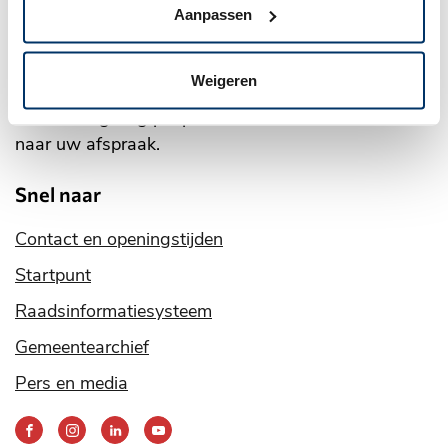
Aanpassen
Online
afspraak maken
Of bel
(0317) 49 29 11
Of via het
contactformulier
Weigeren
Neem een geldig paspoort of identiteitskaart mee
naar uw afspraak.
Snel naar
Contact en openingstijden
Startpunt
Raadsinformatiesysteem
Gemeentearchief
Pers en media
Bereik
ons