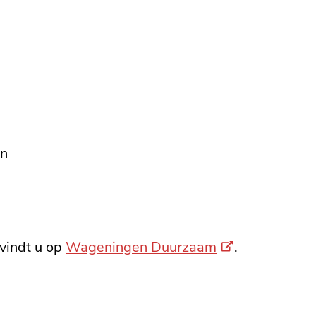
erne
jn
(Externe
 vindt u op
Wageningen Duurzaam
.
link)