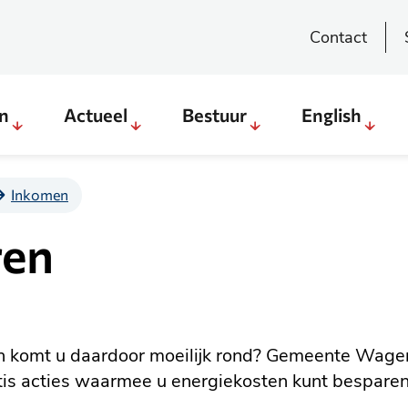
Contact
en
Actueel
Bestuur
English
Sub
Sub
Sub
Sub
menu
menu
menu
menu
Direct
Actueel
Bestuur
English
Inkomen
regelen
ren
&
weten
en komt u daardoor moeilijk rond? Gemeente Wage
s acties waarmee u energiekosten kunt besparen. 