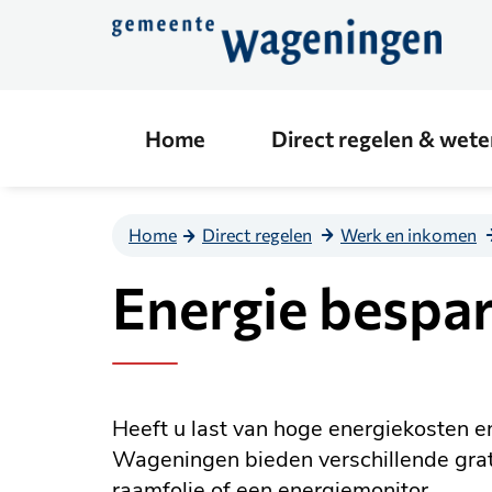
Direct
naar
de
content
Home
Direct regelen & wet
Home
Direct regelen
Werk en inkomen
Energie bespa
Heeft u last van hoge energiekosten 
Wageningen bieden verschillende grati
raamfolie of een energiemonitor.