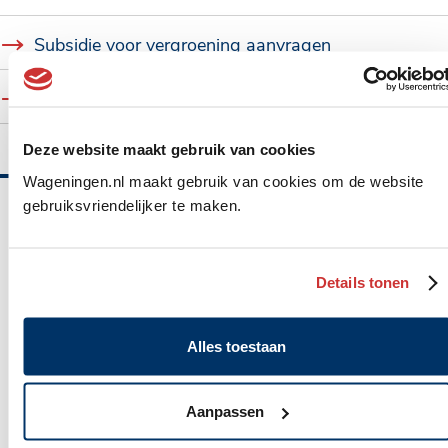
Subsidie voor vergroening aanvragen
Duurzame lening voor ondernemers aanvragen
Deze website maakt gebruik van cookies
Wageningen.nl maakt gebruik van cookies om de website
gebruiksvriendelijker te maken.
Belangrijke
informatie
Details tonen
Gemeente Wageningen
Algemeen
Markt 22, Postbus 1, 6700 AA
Alles toestaan
adres
(0317) 49 29 11
WhatsApp: 06 10 06 35 26
Aanpassen
gemeente@wageningen.nl