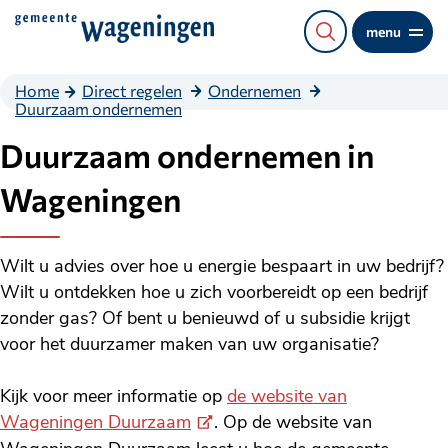
Direct
menu
naar
de
Home
Direct regelen
Ondernemen
content
Duurzaam ondernemen
Duurzaam ondernemen in
Wageningen
Wilt u advies over hoe u energie bespaart in uw bedrijf?
Wilt u ontdekken hoe u zich voorbereidt op een bedrijf
zonder gas? Of bent u benieuwd of u subsidie krijgt
voor het duurzamer maken van uw organisatie?
Kijk voor meer informatie op
de website van
(Externe
Wageningen Duurzaam
. Op de website van
link)