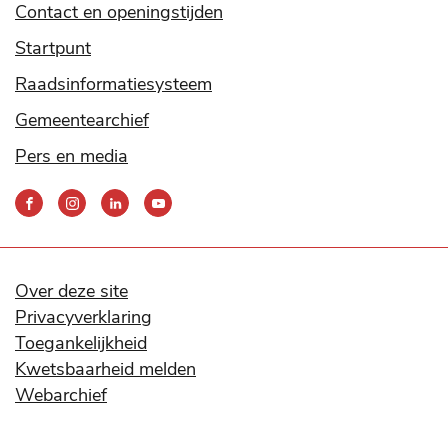
Contact en openingstijden
Startpunt
Raadsinformatiesysteem
Gemeentearchief
Pers en media
Bereik
ons
via
onze
social
Over deze site
media
Privacyverklaring
kanalen
Toegankelijkheid
Kwetsbaarheid melden
Webarchief