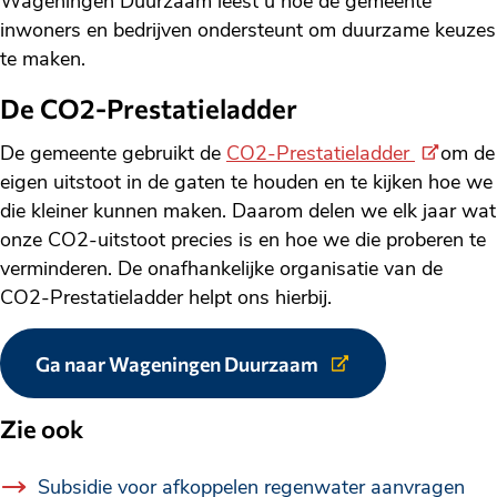
Wageningen Duurzaam leest u hoe de gemeente
inwoners en bedrijven ondersteunt om duurzame keuzes
te maken.
De CO2-Prestatieladder
(Externe
De gemeente gebruikt de
CO2-Prestatieladder
om de
link)
eigen uitstoot in de gaten te houden en te kijken hoe we
die kleiner kunnen maken. Daarom delen we elk jaar wat
onze CO2-uitstoot precies is en hoe we die proberen te
verminderen. De onafhankelijke organisatie van de
CO2-Prestatieladder helpt ons hierbij.
Ga naar Wageningen Duurzaam
Link
naar
externe
Zie ook
website.
Subsidie voor afkoppelen regenwater aanvragen