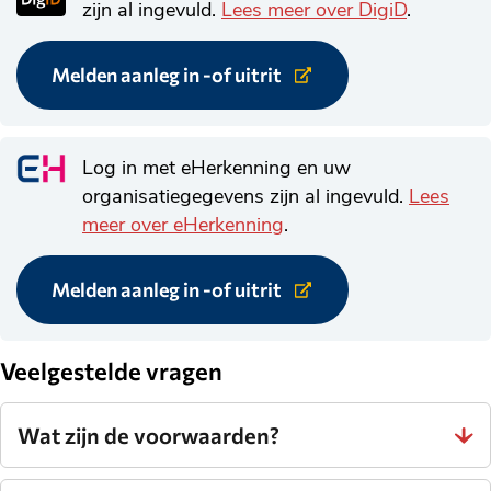
zijn al ingevuld.
Lees meer over DigiD
.
Melden aanleg in -of uitrit
Link
naar
externe
website.
Log in met eHerkenning en uw
organisatiegegevens zijn al ingevuld.
Lees
meer over eHerkenning
.
Melden aanleg in -of uitrit
Link
naar
externe
website.
Veelgestelde vragen
Wat zijn de voorwaarden?