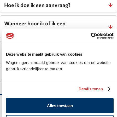
Hoe ik doe ik een aanvraag?
Wanneer hoor ik of ik een
omgevingsvergunning krijg?
Wat moet ik doen als ik de
Deze website maakt gebruik van cookies
omgevingsvergunning heb ontvangen?
Wageningen.nl maakt gebruik van cookies om de website
gebruiksvriendelijker te maken.
Wat is nog meer belangrijk om te weten?
Details tonen
Belangrijke
Alles toestaan
informatie