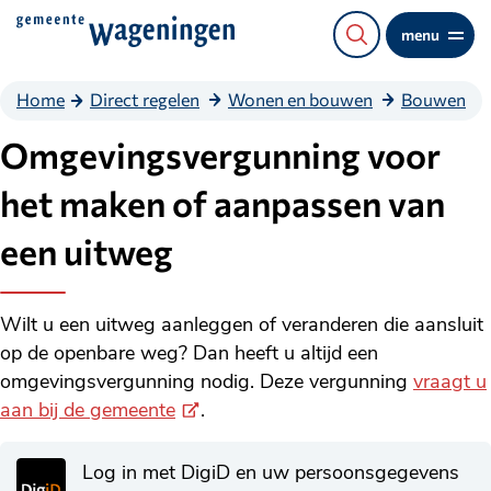
Direct
menu
naar
de
Home
Direct regelen
Wonen en bouwen
Bouwen
content
Omgevingsvergunning voor
het maken of aanpassen van
een uitweg
Wilt u een uitweg aanleggen of veranderen die aansluit
op de openbare weg? Dan heeft u altijd een
omgevingsvergunning nodig. Deze vergunning
vraagt u
(Externe
aan bij de gemeente
.
link)
Log in met DigiD en uw persoonsgegevens