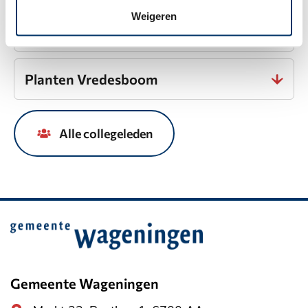
Nationale Dodenherdenking 4 mei
Weigeren
Wageningen
Planten Vredesboom
Alle collegeleden
Belangrijke
informatie
Gemeente Wageningen