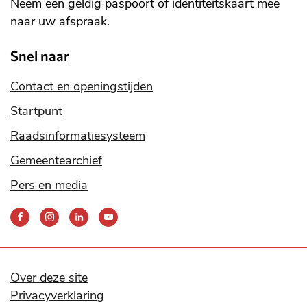
Neem een geldig paspoort of identiteitskaart mee
naar uw afspraak.
Snel naar
Contact en openingstijden
Startpunt
Raadsinformatiesysteem
Gemeentearchief
Pers en media
Bereik
ons
via
onze
social
Over deze site
media
Privacyverklaring