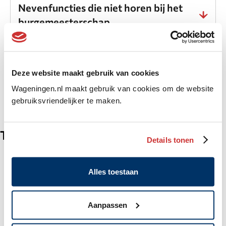
Nevenfuncties die niet horen bij het
burgemeesterschap
Burgemeester spreken
U vraagt een gesprek aan met de burgemeester via
Deze website maakt gebruik van cookies
diens secretaresse: Anja van der Staaij.
Bel (0317)
Wageningen.nl maakt gebruik van cookies om de website
49 24 41
of stuur een e-mail naar
gebruiksvriendelijker te maken.
secretariaatburgemeester@wageningen.nl
Toespraken
Details tonen
Keti Koti
Alles toestaan
Kabra Dei
Aanpassen