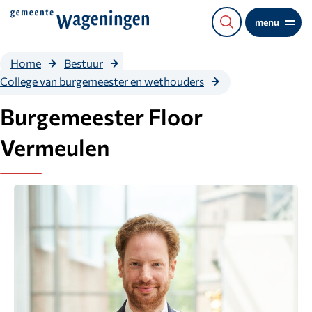
Direct
menu
naar
de
Home
Bestuur
content
Burgemeester
College van burgemeester en wethouders
Floor
Vermeulen
Burgemeester Floor
Vermeulen