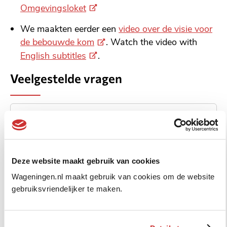
(
Omgevingsloket
t
E
e
We maakten eerder een
video over de visie voor
x
r
(
de bebouwde kom
. Watch the video with
t
n
E
(
English subtitles
.
e
e
x
E
r
Veelgestelde vragen
l
t
x
n
i
e
t
e
n
r
e
l
k
Wat is de visie?
n
r
i
)
e
n
n
l
e
k
Waarom heeft de gemeente deze visie
i
l
Deze website maakt gebruik van cookies
)
gemaakt?
n
i
Wageningen.nl maakt gebruik van cookies om de website
k
n
gebruiksvriendelijker te maken.
)
k
Hoe is de visie gemaakt?
)