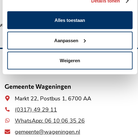
Details tonen
Hoe gaat het het verder?
Alles toestaan
Foto: DroneWageningen 2024
Aanpassen
Weigeren
Belangrijke
informatie
Gemeente Wageningen
Algemeen
Markt 22, Postbus 1, 6700 AA
adres
(0317) 49 29 11
WhatsApp: 06 10 06 35 26
gemeente@wageningen.nl