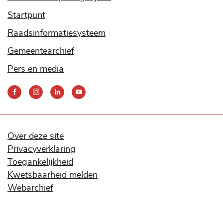
Startpunt
Raadsinformatiesysteem
Gemeentearchief
Pers en media
Bereik
ons
via
onze
social
Over deze site
media
Privacyverklaring
kanalen
Toegankelijkheid
Kwetsbaarheid melden
Webarchief