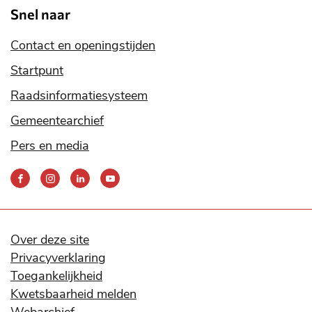
Snel naar
Contact en openingstijden
Startpunt
Raadsinformatiesysteem
Gemeentearchief
Pers en media
Bereik
ons
via
onze
social
Over deze site
media
Privacyverklaring
kanalen
Toegankelijkheid
Kwetsbaarheid melden