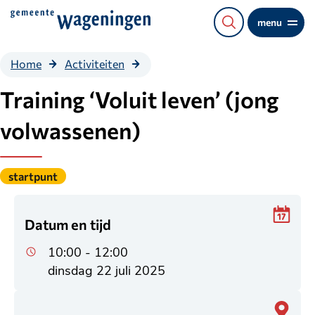
Direct
menu
naar
de
Training
Home
Activiteiten
content
‘Voluit leven’
(jong
Training ‘Voluit leven’ (jong
volwassenen)
volwassenen)
Gepubliceerd
startpunt
onder
de
categorie:
Datum en tijd
10:00 - 12:00
dinsdag 22 juli 2025