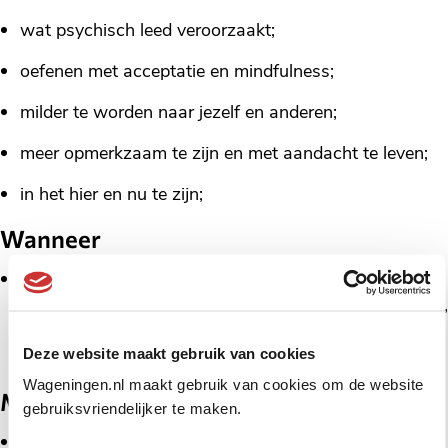
wat psychisch leed veroorzaakt;
oefenen met acceptatie en mindfulness;
milder te worden naar jezelf en anderen;
meer opmerkzaam te zijn en met aandacht te leven;
in het hier en nu te zijn;
Wanneer
De training bestaat uit 7 bijeenkomsten van 10.00 –
12.00 uur, behalve één afwijkende tijd): 22 juli, 23 juli,
25 juli, 29 juli LET OP: 11.00 – 13.00 uur, 30 juli, 1
Deze website maakt gebruik van cookies
augustus, 6 augustus 2025.
Wageningen.nl maakt gebruik van cookies om de website
Meer informatie
gebruiksvriendelijker te maken.
De training wordt gehouden in het Startpunt,