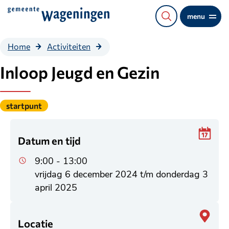
Direct
menu
naar
de
Inloop
Home
Activiteiten
content
Jeugd
en
Inloop Jeugd en Gezin
Gezin
Gepubliceerd
startpunt
onder
de
categorie:
Datum en tijd
9:00 - 13:00
vrijdag 6 december 2024 t/m donderdag 3
april 2025
Locatie