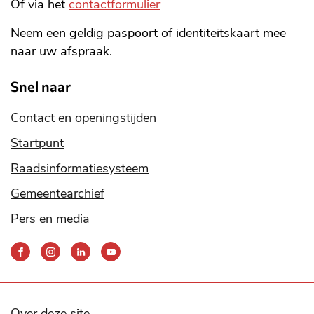
Of via het
contactformulier
Neem een geldig paspoort of identiteitskaart mee
naar uw afspraak.
Snel naar
Contact en openingstijden
Startpunt
Raadsinformatiesysteem
Gemeentearchief
Pers en media
Bereik
ons
via
onze
social
Over deze site