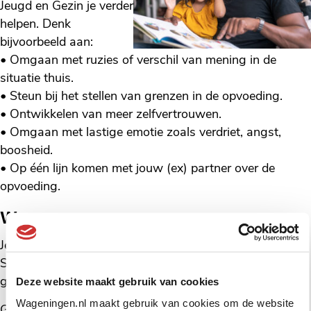
Jeugd en Gezin je verder
helpen. Denk
bijvoorbeeld aan:
• Omgaan met ruzies of verschil van mening in de
situatie thuis.
• Steun bij het stellen van grenzen in de opvoeding.
• Ontwikkelen van meer zelfvertrouwen.
• Omgaan met lastige emotie zoals verdriet, angst,
boosheid.
• Op één lijn komen met jouw (ex) partner over de
opvoeding.
Waar en wanneer
Je bent welkom vrijdag van 9.00-13.00 uur in het
Startpunt, Rooseveltweg 408a Wageningen. Het is
gratis voor inwoners uit Wageningen.
Deze website maakt gebruik van cookies
Wageningen.nl maakt gebruik van cookies om de website
Goed om te weten: op vrijdag 26 september, 26